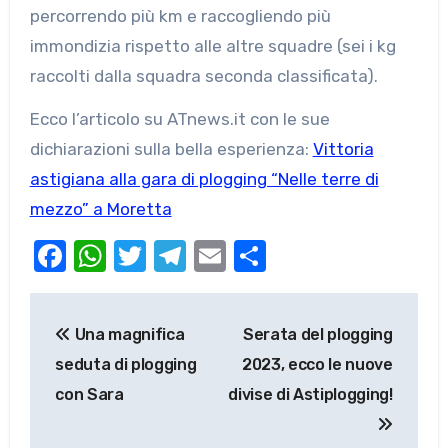
percorrendo più km e raccogliendo più
immondizia rispetto alle altre squadre (sei i kg
raccolti dalla squadra seconda classificata).
Ecco l’articolo su ATnews.it con le sue
dichiarazioni sulla bella esperienza:
Vittoria
astigiana alla gara di plogging “Nelle terre di
mezzo” a Moretta
Facebook
WhatsApp
Twitter
Telegram
Email
Condividi
Navigazione
Una magnifica
Serata del plogging
articoli
seduta di plogging
2023, ecco le nuove
con Sara
divise di Astiplogging!