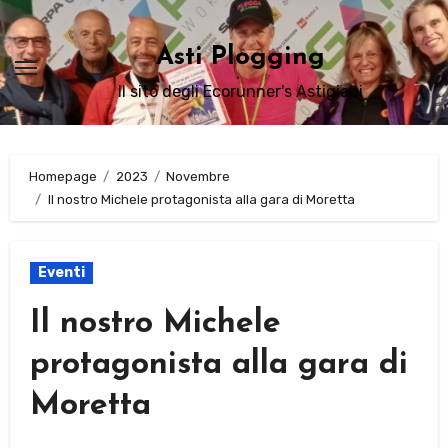
Passa
al
Asti Plogging
contenuto
Il sito degli Ecorunner's Astigiani
Homepage
2023
Novembre
Il nostro Michele protagonista alla gara di Moretta
Eventi
Il nostro Michele
protagonista alla gara di
Moretta