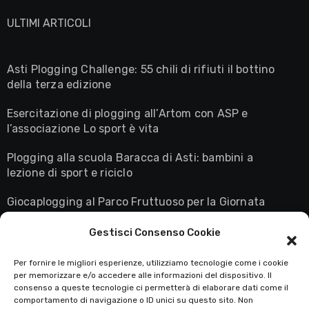
ULTIMI ARTICOLI
Asti Plogging Challenge: 55 chili di rifiuti il bottino
della terza edizione
Esercitazione di plogging all’Artom con ASP e
l’associazione Lo sport è vita
Plogging alla scuola Baracca di Asti: bambini a
lezione di sport e riciclo
Giocaplogging al Parco Fruttuoso per la Giornata
Mondiale della Terra
Gestisci Consenso Cookie
Astiplogging in diretta su Rai3: la maglietta giallo
fluo conquista il palcoscenico nazionale
Per fornire le migliori esperienze, utilizziamo tecnologie come i cookie
per memorizzare e/o accedere alle informazioni del dispositivo. Il
consenso a queste tecnologie ci permetterà di elaborare dati come il
comportamento di navigazione o ID unici su questo sito. Non