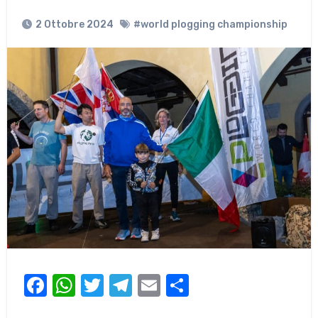
2 Ottobre 2024
#world plogging championship
Facebook
WhatsApp
Twitter
Telegram
Email
Condividi