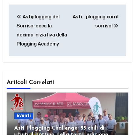
Navigazione
Astiplogging del
Asti… plogging con il
articoli
Sorriso: ecco la
sorriso!
decima iniziativa della
Plogging Academy
Articoli Correlati
Eventi
Asti Plogging Challenge: 55 chili di
rifiuti il bottino della terza edizione