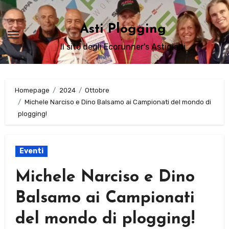
Passa
al
Asti Plogging
contenuto
Il sito degli Ecorunner's Astigiani
Homepage
2024
Ottobre
Michele Narciso e Dino Balsamo ai Campionati del mondo di
plogging!
Eventi
Michele Narciso e Dino
Balsamo ai Campionati
del mondo di plogging!