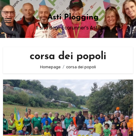
Passa
al
Asti Plogging
contenuto
Il sito degli Ecorunner's Astigiani
corsa dei popoli
Homepage
corsa dei popoli