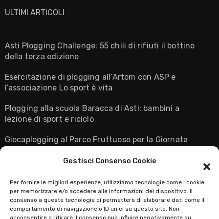
ULTIMI ARTICOLI
Asti Plogging Challenge: 55 chili di rifiuti il bottino
della terza edizione
Esercitazione di plogging all’Artom con ASP e
l’associazione Lo sport è vita
Plogging alla scuola Baracca di Asti: bambini a
lezione di sport e riciclo
Giocaplogging al Parco Fruttuoso per la Giornata
Mondiale della Terra
Gestisci Consenso Cookie
Astiplogging in diretta su Rai3: la maglietta giallo
fluo conquista il palcoscenico nazionale
Per fornire le migliori esperienze, utilizziamo tecnologie come i cookie
per memorizzare e/o accedere alle informazioni del dispositivo. Il
consenso a queste tecnologie ci permetterà di elaborare dati come il
comportamento di navigazione o ID unici su questo sito. Non
acconsentire o ritirare il consenso può influire negativamente su