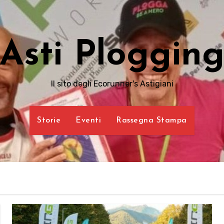
Asti Ploggin
Il sito degli Ecorunner's Astigiani
Storie
Eventi
Rassegna Stampa