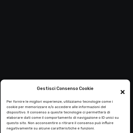
Gestisci Consenso Cookie
Per fornire le migliori esperienze, utilizziamo tecnologie come i
cookie per memorizzare e/o accedere alle informazioni del
dispositivo. Il consenso a queste tecnologie ci permetterà di
elaborare dati come il comportamento di navigazione o ID unici su
questo sito. Non acconsentire o ritirare il consenso può influire
negativamente su alcune caratteristiche e funzioni.