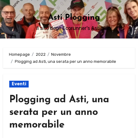
Passa
al
Asti Plogging
contenuto
Il sito degli Ecorunner's Astigiani
Homepage
2022
Novembre
Plogging ad Asti, una serata per un anno memorabile
Eventi
Plogging ad Asti, una
serata per un anno
memorabile