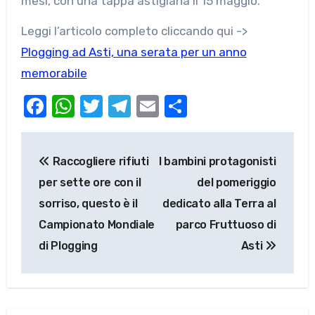
mesi, con una tappa astigiana il 15 maggio.
Leggi l’articolo completo cliccando qui ->
Plogging ad Asti, una serata per un anno
memorabile
Facebook
WhatsApp
Twitter
Telegram
Email
Condividi
Navigazione
Raccogliere rifiuti
I bambini protagonisti
articoli
per sette ore con il
del pomeriggio
sorriso, questo è il
dedicato alla Terra al
Campionato Mondiale
parco Fruttuoso di
di Plogging
Asti