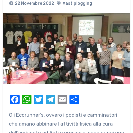
22 Novembre 2022
#astiplogging
Facebook
WhatsApp
Twitter
Telegram
Email
Condividi
Gli Ecorunner’s, ovvero i podisti e camminatori
che amano abbinare l’attività fisica alla cura
dell’ambiente ad Asti e provincia, sono ormai una