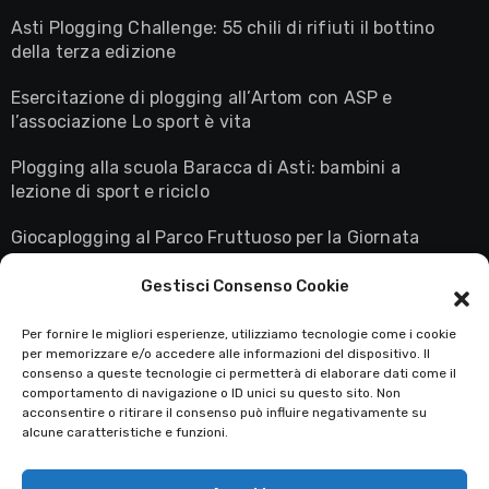
Asti Plogging Challenge: 55 chili di rifiuti il bottino
della terza edizione
Esercitazione di plogging all’Artom con ASP e
l’associazione Lo sport è vita
Plogging alla scuola Baracca di Asti: bambini a
lezione di sport e riciclo
Giocaplogging al Parco Fruttuoso per la Giornata
Mondiale della Terra
Gestisci Consenso Cookie
Astiplogging in diretta su Rai3: la maglietta giallo
fluo conquista il palcoscenico nazionale
Per fornire le migliori esperienze, utilizziamo tecnologie come i cookie
per memorizzare e/o accedere alle informazioni del dispositivo. Il
consenso a queste tecnologie ci permetterà di elaborare dati come il
comportamento di navigazione o ID unici su questo sito. Non
acconsentire o ritirare il consenso può influire negativamente su
Asti Plogging
alcune caratteristiche e funzioni.
Il sito degli Ecorunner's Astigiani