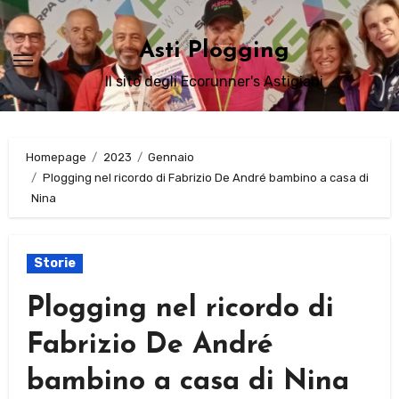
Passa
al
Asti Plogging
contenuto
Il sito degli Ecorunner's Astigiani
Homepage
2023
Gennaio
Plogging nel ricordo di Fabrizio De André bambino a casa di
Nina
Storie
Plogging nel ricordo di
Fabrizio De André
bambino a casa di Nina