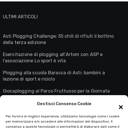
ULTIMI ARTICOLI
Asti Plogging Challenge: 55 chili di rifiuti il bottino
della terza edizione
Esercitazione di plogging all’Artom con ASP e
l’associazione Lo sport è vita
Plogging alla scuola Baracca di Asti: bambini a
lezione di sport e riciclo
Giocaplogging al Parco Fruttuoso per la Giornata
Mondiale della Terra
Gestisci Consenso Cookie
Astiplogging in diretta su Rai3: la maglietta giallo
fluo conquista il palcoscenico nazionale
Per fornire le migliori esperienze, utilizziamo tecnologie come i cookie
per memorizzare e/o accedere alle informazioni del dispositivo. Il
consenso a queste tecnologie ci permetterà di elaborare dati come il