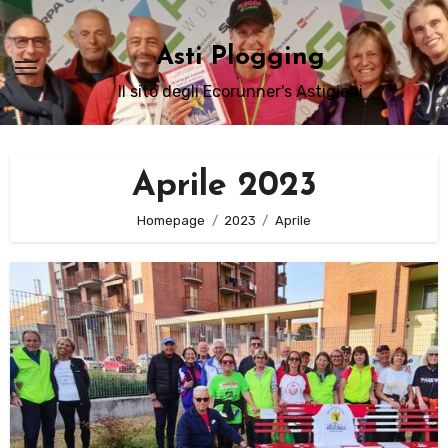
Passa
al
Asti Plogging
contenuto
Il sito degli Ecorunner's Astigiani
Aprile 2023
Homepage
2023
Aprile