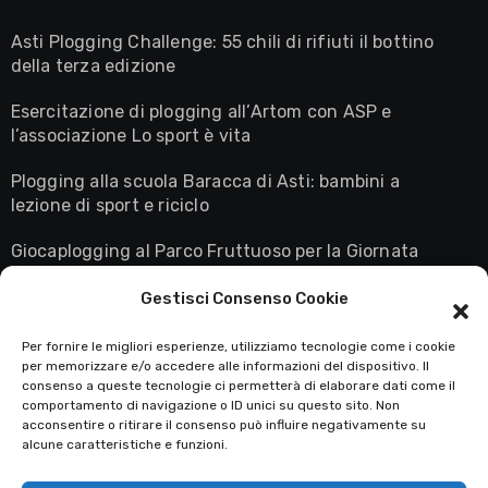
Asti Plogging Challenge: 55 chili di rifiuti il bottino
della terza edizione
Esercitazione di plogging all’Artom con ASP e
l’associazione Lo sport è vita
Plogging alla scuola Baracca di Asti: bambini a
lezione di sport e riciclo
Giocaplogging al Parco Fruttuoso per la Giornata
Mondiale della Terra
Gestisci Consenso Cookie
Astiplogging in diretta su Rai3: la maglietta giallo
fluo conquista il palcoscenico nazionale
Per fornire le migliori esperienze, utilizziamo tecnologie come i cookie
per memorizzare e/o accedere alle informazioni del dispositivo. Il
consenso a queste tecnologie ci permetterà di elaborare dati come il
comportamento di navigazione o ID unici su questo sito. Non
acconsentire o ritirare il consenso può influire negativamente su
Asti Plogging
alcune caratteristiche e funzioni.
Il sito degli Ecorunner's Astigiani