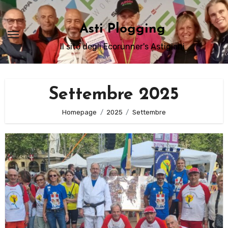
Passa
al
Asti Plogging
contenuto
Il sito degli Ecorunner's Astigiani
Settembre 2025
Homepage
2025
Settembre