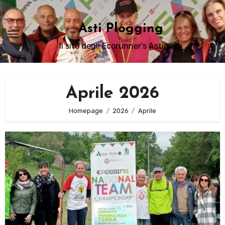
Passa
al
Asti Plogging
contenuto
Il sito degli Ecorunner's Astigiani
Aprile 2026
Homepage
2026
Aprile