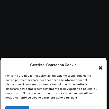
Gestisci Consenso Cookie
Per fornire le migliori esperienze, utilizziamo tecnologie come i
cookie per memorizzare e/o accedere alle informazioni del
dispositivo. Il consenso a queste tecnologie ci permetterà di
elaborare dati come il comportamento di navigazione o ID unici su
questo sito. Non acconsentire o ritirare il consenso può influire
negativamente su alcune caratteristiche e funzioni.