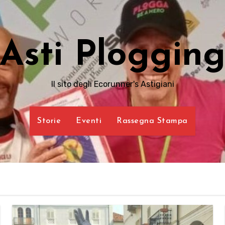
Asti Ploggin
Il sito degli Ecorunner's Astigiani
Storie
Eventi
Rassegna Stampa